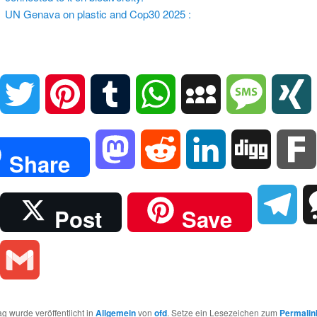
UN Genava on plastic and Cop30 2025 :
Facebook
Twitter
Pinterest
Tumblr
WhatsApp
MySpace
Message
Mastodon
Reddit
LinkedIn
Digg
Share
Skype
Tel
Post
Save
Threads
Gmail
ag wurde veröffentlicht in
Allgemein
von
ofd
. Setze ein Lesezeichen zum
Permalin