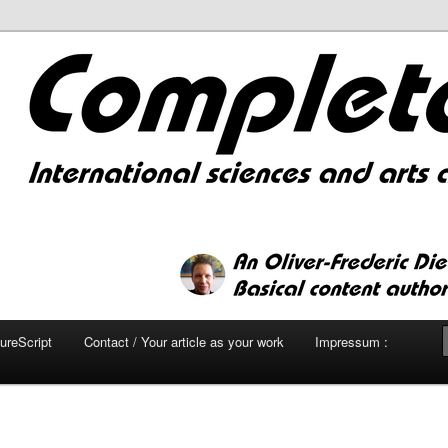
.com : international sciences
thinking portal
reScript
Contact / Your article as your work
Impressum :