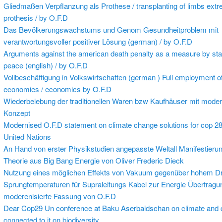
Gliedmaßen Verpflanzung als Prothese / transplanting of limbs extre
prothesis / by O.F.D
Das Bevölkerungswachstums und Genom Gesundheitproblem mit
verantwortungsvoller positiver Lösung (german) / by O.F.D
Arguments against the american death penalty as a measure by stat
peace (english) / by O.F.D
Vollbeschäftigung in Volkswirtschaften (german ) Full employment o
economies / economics by O.F.D
Wiederbelebung der traditionellen Waren bzw Kaufhäuser mit moder
Konzept
Modernised O.F.D statement on climate change solutions for cop 28
United Nations
An Hand von erster Physikstudien angepasste Weltall Manifestieru
Theorie aus Big Bang Energie von Oliver Frederic Dieck
Nutzung eines möglichen Effekts von Vakuum gegenüber hohem Dr
Sprungtemperaturen für Supraleitungs Kabel zur Energie Übertragu
moderenisierte Fassung von O.F.D
Dear Cop29 Un conference at Baku Aserbaidschan on climate and 
connected to it on biodiversity.