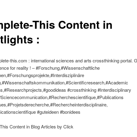
plete-This Content in
lights :
te-this.com : international sciences and arts crossthinking portal. 
nce for reality ! – #Forschung,#Wissenschaftliche
nen,#Forschungsprojekte,#Interdisziplinäre
,#Wissenschaftskommunikation,#Scientificresearch,#Academic
ns,#Researchprojects,#goodideas #crossthinking #Interdisciplinary
#Sciencecommunication,#Recherchescientifique,#Publications
es,#Projetsderecherche,#Rechercheinterdisciplinaire,
ationscientifique #guteideen #bonidees
his Content in Blog Articles by Click