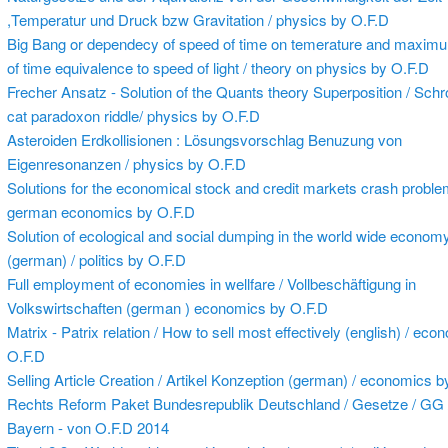
,Temperatur und Druck bzw Gravitation / physics by O.F.D
Big Bang or dependecy of speed of time on temerature and maxim
of time equivalence to speed of light / theory on physics by O.F.D
Frecher Ansatz - Solution of the Quants theory Superposition / Sch
cat paradoxon riddle/ physics by O.F.D
Asteroiden Erdkollisionen : Lösungsvorschlag Benuzung von
Eigenresonanzen / physics by O.F.D
Solutions for the economical stock and credit markets crash proble
german economics by O.F.D
Solution of ecological and social dumping in the world wide econom
(german) / politics by O.F.D
Full employment of economies in wellfare / Vollbeschäftigung in
Volkswirtschaften (german ) economics by O.F.D
Matrix - Patrix relation / How to sell most effectively (english) / ec
O.F.D
Selling Article Creation / Artikel Konzeption (german) / economics 
Rechts Reform Paket Bundesrepublik Deutschland / Gesetze / GG 
Bayern - von O.F.D 2014