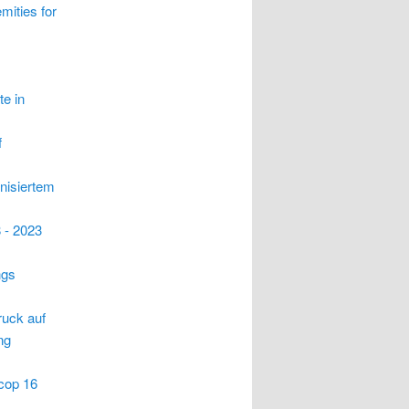
mities for
e in
f
nisiertem
 - 2023
ngs
uck auf
ng
cop 16