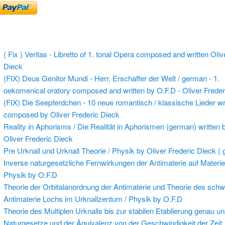
( Fix ) Veritas - Libretto of 1. tonal Opera composed and written Oliv
Dieck
(FIX) Deus Genitor Mundi - Herr, Erschaffer der Welt / german - 1.
oekomenical oratory composed and written by O.F.D - Oliver Freder
(FIX) Die Seepferdchen - 10 neue romantisch / klassische Lieder wr
composed by Oliver Frederic Dieck
Reality in Aphorisms / Die Realität in Aphorismen (german) written 
Oliver Frederic Dieck
Pre Urknall und Urknall Theorie / Physik by Oliver Frederic Dieck (
Inverse naturgesetzliche Fernwirkungen der Antimaterie auf Materie
Physik by O.F.D
Theorie der Orbitalanordnung der Antimaterie und Theorie des sch
Antimaterie Lochs im Urknallzentum / Physik by O.F.D
Theorie des Multiplen Urknalls bis zur stabilen Etablierung genau u
Naturgesetze und der Äquivalenz von der Geschwindigkeit der Zeit