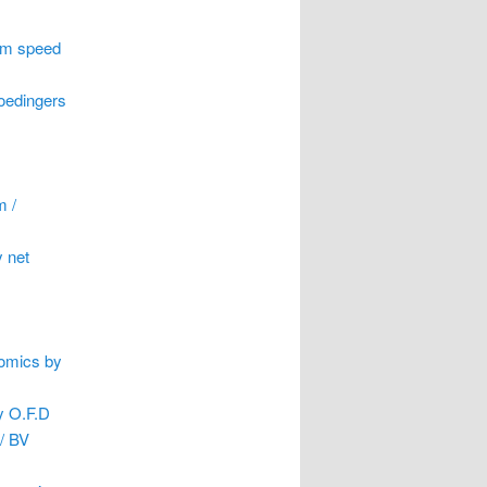
um speed
roedingers
m /
y net
onomics by
by O.F.D
/ BV