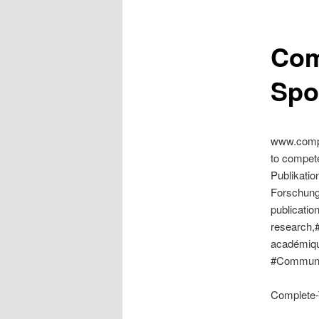
Com
Spot
www.comple
to compete
Publikatio
Forschung
publicatio
research,
académiqu
#Communic
Complete-T