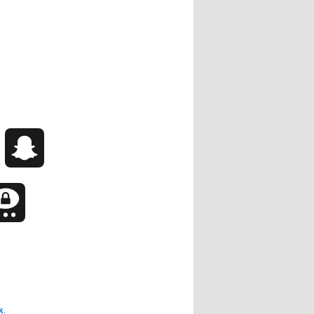
XING
Fark
Snapchat
egram
Threema
k
.