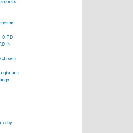
economics
omposed
- O.F.D
.D in
sch sein
ologischen
lungs
n) / by