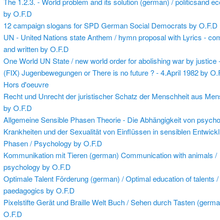
The 1.2.3. - World problem and its solution (german) / politicsand 
by O.F.D
12 campaign slogans for SPD German Social Democrats by O.F.D
UN - United Nations state Anthem / hymn proposal with Lyrics - c
and written by O.F.D
One World UN State / new world order for abolishing war by justice 
(FIX) Jugenbewegungen or There is no future ? - 4.April 1982 by O.F
Hors d'oeuvre
Recht und Unrecht der juristischer Schatz der Menschheit aus Men
by O.F.D
Allgemeine Sensible Phasen Theorie - Die Abhängigkeit von psych
Krankheiten und der Sexualität von Einflüssen in sensiblen Entwick
Phasen / Psychology by O.F.D
Kommunikation mit Tieren (german) Communication with animals /
psychology by O.F.D
Optimale Talent Förderung (german) / Optimal education of talents /
paedagogics by O.F.D
Pixelstifte Gerät und Braille Welt Buch / Sehen durch Tasten (germa
O.F.D