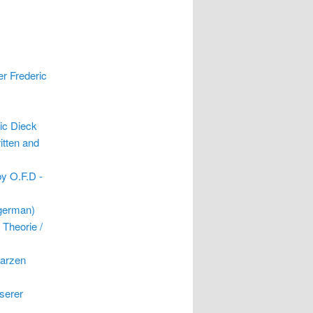
er Frederic
ic Dieck
itten and
by O.F.D -
 german)
 Theorie /
warzen
nserer