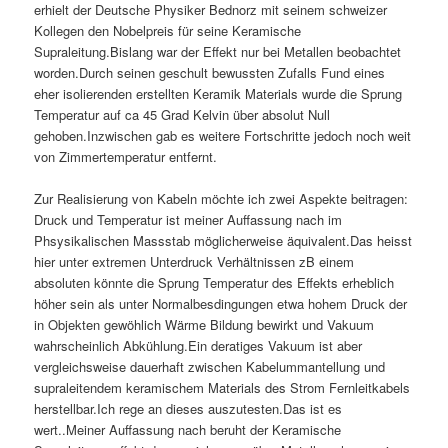
erhielt der Deutsche Physiker Bednorz mit seinem schweizer
Kollegen den Nobelpreis für seine Keramische
Supraleitung.Bislang war der Effekt nur bei Metallen beobachtet
worden.Durch seinen geschult bewussten Zufalls Fund eines
eher isolierenden erstellten Keramik Materials wurde die Sprung
Temperatur auf ca 45 Grad Kelvin über absolut Null
gehoben.Inzwischen gab es weitere Fortschritte jedoch noch weit
von Zimmertemperatur entfernt.
Zur Realisierung von Kabeln möchte ich zwei Aspekte beitragen:
Druck und Temperatur ist meiner Auffassung nach im
Phsysikalischen Massstab möglicherweise äquivalent.Das heisst
hier unter extremen Unterdruck Verhältnissen zB einem
absoluten könnte die Sprung Temperatur des Effekts erheblich
höher sein als unter Normalbesdingungen etwa hohem Druck der
in Objekten gewöhlich Wärme Bildung bewirkt und Vakuum
wahrscheinlich Abkühlung.Ein deratiges Vakuum ist aber
vergleichsweise dauerhaft zwischen Kabelummantellung und
supraleitendem keramischem Materials des Strom Fernleitkabels
herstellbar.Ich rege an dieses auszutesten.Das ist es
wert..Meiner Auffassung nach beruht der Keramische