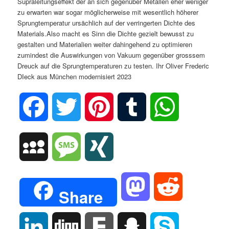
Supraleitungseffekt der an sich gegenüber Metallen eher weniger
zu erwarten war sogar möglicherweise mit wesentlich höherer
Sprungtemperatur ursächlich auf der verringerten Dichte des
Materials.Also macht es Sinn die Dichte gezielt bewusst zu
gestalten und Materialien weiter dahingehend zu optimieren
zumindest die Auswirkungen von Vakuum gegenüber grosssem
Dreuck auf die Sprungtemperaturen zu testen. Ihr Oliver Frederic
DIeck aus München modernisiert 2023
Facebook
Twitter
Pinterest
Tumblr
WhatsApp
MySpace
Message
XING
Mastodon
Reddit
Share
LinkedIn
Digg
Fark
Snapchat
Skype