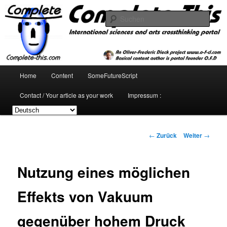
Zum
Inhalt
Such
wechseln
complete-this.com : international
sciences and arts crossthinking
Hauptmenü
Home
Content
SomeFutureScript
portal
Contact / Your article as your work
Impressum :
Beitrags-
←
Zurück
Weiter
→
Navigation
Nutzung eines möglichen
Effekts von Vakuum
gegenüber hohem Druck